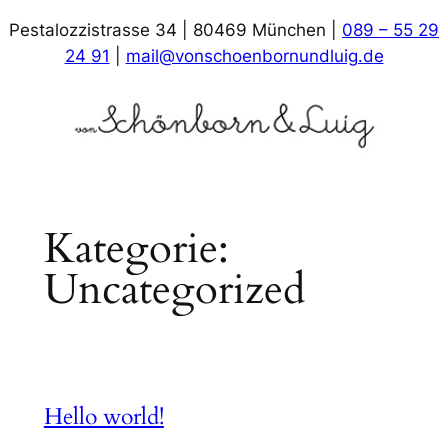
Zum
Pestalozzistrasse 34 | 80469 München |
089 – 55 29
Inhalt
24
91
|
mail@vonschoenbornundluig.d
e
springen
Kategorie:
Uncategorized
Hello world!